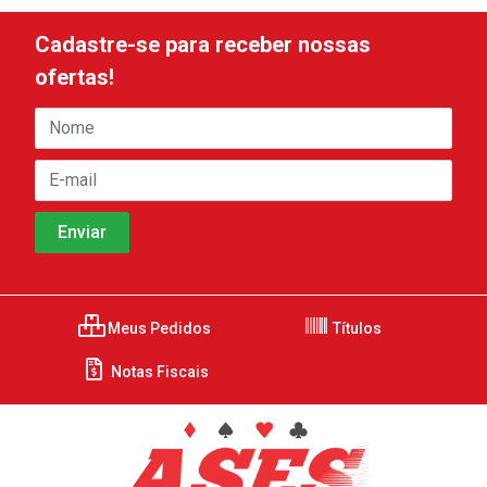
Cadastre-se para receber nossas
ofertas!
Meus Pedidos
Títulos
Notas Fiscais