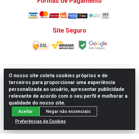
Formas de Pagamento
Site Seguro
V. C. Ferragens LTDA - Rua do Matoso, 132 - Praça da
O nosso site coleta cookies próprios e de
Bandeira, Rio de Janeiro/ RJ - CEP 20.270-135 - CNPJ
terceiros para proporcionar uma experiência
12.324.723/0001-25
personalizada ao usuário, apresentar publicidade
Todas as regras de promoções, descontos, preços e
relevante de acordo com o seu perfil e melhorar a
prazos de pagamento e entrega expostos aqui são
qualidade do nosso site.
válidos apenas para compras via internet. Preços e
Aceitar
Negar não essenciais
estoque sujeito a alterações sem aviso prévio.
Preferências de Cookies