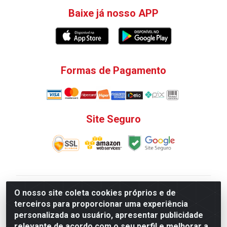
Baixe já nosso APP
Formas de Pagamento
Site Seguro
V. C. Ferragens LTDA - Rua do Matoso, 132 - Praça da
O nosso site coleta cookies próprios e de
Bandeira, Rio de Janeiro/ RJ - CEP 20.270-135 - CNPJ
terceiros para proporcionar uma experiência
12.324.723/0001-25
personalizada ao usuário, apresentar publicidade
Todas as regras de promoções, descontos, preços e
relevante de acordo com o seu perfil e melhorar a