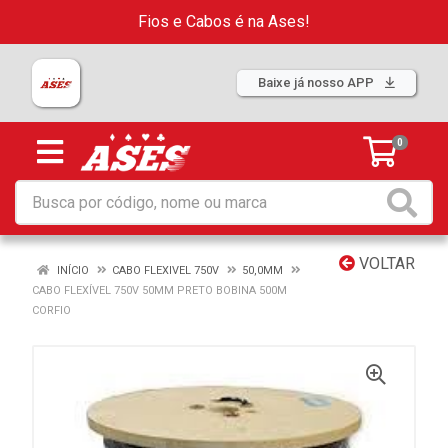
Fios e Cabos é na Ases!
Baixe já nosso APP
0
VOLTAR
INÍCIO
CABO FLEXIVEL 750V
50,0MM
CABO FLEXÍVEL 750V 50MM PRETO BOBINA 500M
CORFIO