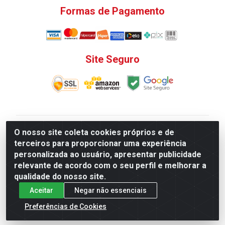
Formas de Pagamento
Site Seguro
V. C. Ferragens LTDA - Rua do Matoso, 132 - Praça da
O nosso site coleta cookies próprios e de
Bandeira, Rio de Janeiro/ RJ - CEP 20.270-135 - CNPJ
terceiros para proporcionar uma experiência
12.324.723/0001-25
personalizada ao usuário, apresentar publicidade
Todas as regras de promoções, descontos, preços e
relevante de acordo com o seu perfil e melhorar a
prazos de pagamento e entrega expostos aqui são
qualidade do nosso site.
válidos apenas para compras via internet. Preços e
Aceitar
Negar não essenciais
estoque sujeito a alterações sem aviso prévio.
Preferências de Cookies