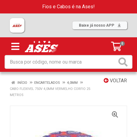
Fios e Cabos é na Ases!
Baixe já nosso APP
0
VOLTAR
INÍCIO
ENCARTELADOS
4,0MM
CABO FLEXIVEL 750V 4,0MM VERMELHO CORFIO 25
METROS