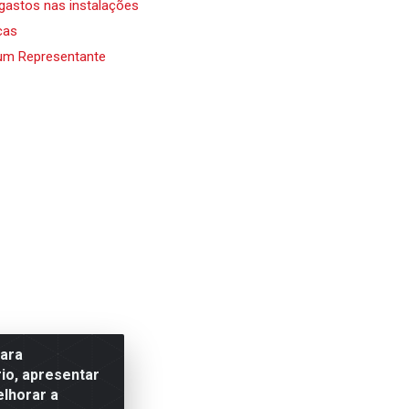
 gastos nas instalações
cas
um Representante
para
io, apresentar
elhorar a