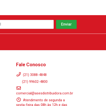
Fale Conosco
(21) 3088-4848
(21) 99602-4800
comercial@asesdistribuidora.com.br
Atendimento de segunda a
sexta-feira das 08h às 12h e das