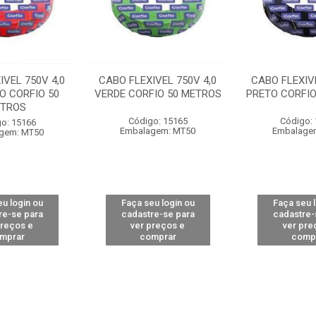
IVEL 750V 4,0
CABO FLEXIVEL 750V 4,0
CABO FLEXIVE
O CORFIO 50
VERDE CORFIO 50 METROS
PRETO CORFIO
TROS
Código: 15165
Código:
o: 15166
Embalagem: MT50
Embalage
gem: MT50
u login ou
Faça seu login ou
Faça seu 
re-se para
cadastre-se para
cadastre-
preços e
ver preços e
ver pre
mprar
comprar
comp