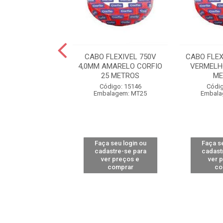
EXIVEL 750V 4,0
CABO FLEXIVEL 750V
CABO FLEX
RFIO 50 METROS
4,0MM AMARELO CORFIO
VERMELH
25 METROS
ME
digo: 15162
Código: 15146
Códig
alagem: MT50
Embalagem: MT25
Embala
 seu login ou
Faça seu login ou
Faça se
astre-se para
cadastre-se para
cadast
er preços e
ver preços e
ver 
comprar
comprar
co