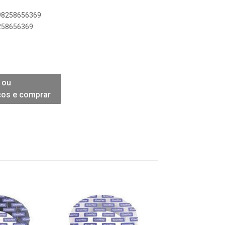
898258656369
8258656369
 ou
ços e comprar