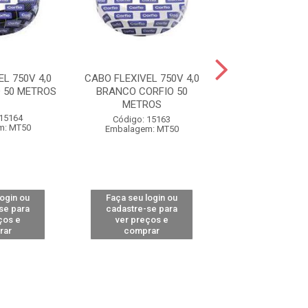
L 750V 4,0
CABO FLEXIVEL 750V 4,0
CABO FLEXIVEL 
 50 METROS
BRANCO CORFIO 50
AZUL CORFIO 5
METROS
 15164
Código: 15
Código: 15163
m: MT50
Embalagem: 
Embalagem: MT50
login ou
Faça seu login ou
Faça seu log
se para
cadastre-se para
cadastre-se 
ços e
ver preços e
ver preços
rar
comprar
comprar