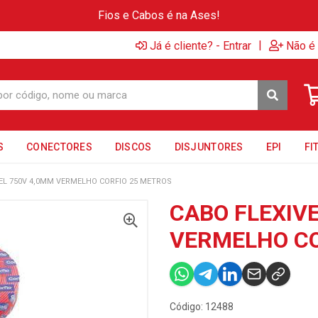
Fios e Cabos é na Ases!
|
Já é cliente? - Entrar
Não é 
S
CONECTORES
DISCOS
DISJUNTORES
EPI
FI
EL 750V 4,0MM VERMELHO CORFIO 25 METROS
CABO FLEXIV
VERMELHO CO
Código: 12488