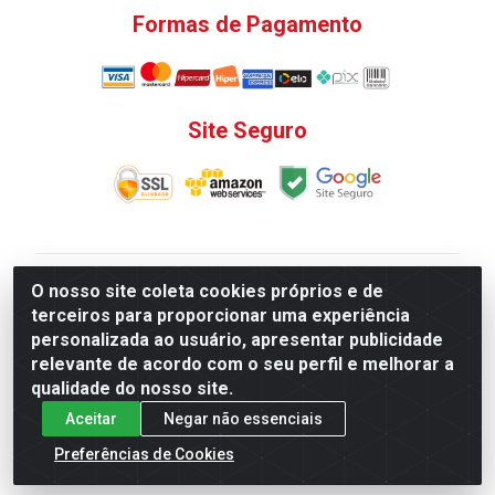
Formas de Pagamento
Site Seguro
V. C. Ferragens LTDA - Rua do Matoso, 132 - Praça da
O nosso site coleta cookies próprios e de
Bandeira, Rio de Janeiro/ RJ - CEP 20.270-135 - CNPJ
terceiros para proporcionar uma experiência
12.324.723/0001-25
personalizada ao usuário, apresentar publicidade
Todas as regras de promoções, descontos, preços e
relevante de acordo com o seu perfil e melhorar a
prazos de pagamento e entrega expostos aqui são
qualidade do nosso site.
válidos apenas para compras via internet. Preços e
Aceitar
Negar não essenciais
estoque sujeito a alterações sem aviso prévio.
Preferências de Cookies