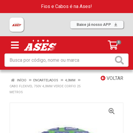
Fios e Cabos é na Ases!
Baixe já nosso APP
0
VOLTAR
INÍCIO
ENCARTELADOS
4,0MM
CABO FLEXIVEL 750V 4,0MM VERDE CORFIO 25
METROS