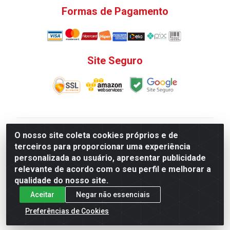
Formas de Pagamento
Site Seguro
V. C. Ferragens LTDA - Rua do Matoso, 132 - Praça da
O nosso site coleta cookies próprios e de
Bandeira, Rio de Janeiro/ RJ - CEP 20.270-135 - CNPJ
terceiros para proporcionar uma experiência
12.324.723/0001-25
personalizada ao usuário, apresentar publicidade
Todas as regras de promoções, descontos, preços e
relevante de acordo com o seu perfil e melhorar a
prazos de pagamento e entrega expostos aqui são
qualidade do nosso site.
válidos apenas para compras via internet. Preços e
Aceitar
Negar não essenciais
estoque sujeito a alterações sem aviso prévio.
Preferências de Cookies