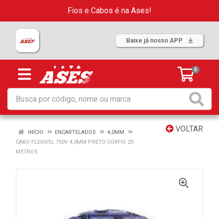
Fios e Cabos é na Ases!
Baixe já nosso APP
0
VOLTAR
INÍCIO
ENCARTELADOS
4,0MM
CABO FLEXIVEL 750V 4,0MM PRETO CORFIO 25
METROS