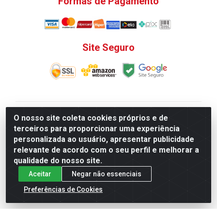
Formas de Pagamento
Site Seguro
V. C. Ferragens LTDA - Rua do Matoso, 132 - Praça da
O nosso site coleta cookies próprios e de
Bandeira, Rio de Janeiro/ RJ - CEP 20.270-135 - CNPJ
terceiros para proporcionar uma experiência
12.324.723/0001-25
personalizada ao usuário, apresentar publicidade
Todas as regras de promoções, descontos, preços e
relevante de acordo com o seu perfil e melhorar a
prazos de pagamento e entrega expostos aqui são
qualidade do nosso site.
válidos apenas para compras via internet. Preços e
Aceitar
Negar não essenciais
estoque sujeito a alterações sem aviso prévio.
Preferências de Cookies