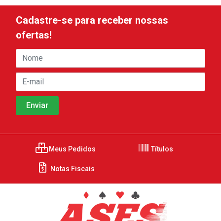
Cadastre-se para receber nossas
ofertas!
Meus Pedidos
Títulos
Notas Fiscais