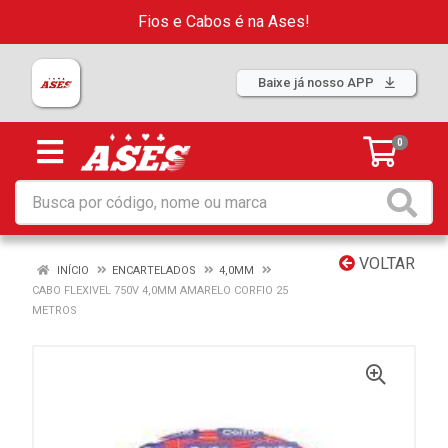
Fios e Cabos é na Ases!
Baixe já nosso APP
0
VOLTAR
INÍCIO
ENCARTELADOS
4,0MM
CABO FLEXIVEL 750V 4,0MM AMARELO CORFIO 25
METROS