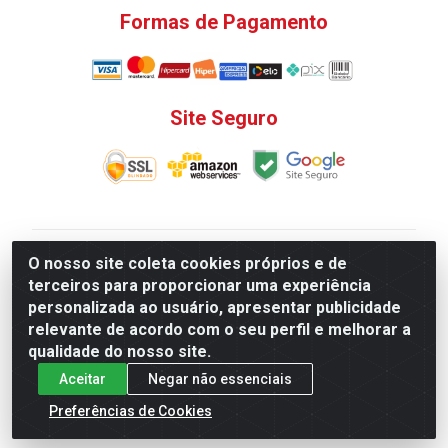
Formas de Pagamento
Site Seguro
V. C. Ferragens LTDA - Rua do Matoso, 132 - Praça da
O nosso site coleta cookies próprios e de
Bandeira, Rio de Janeiro/ RJ - CEP 20.270-135 - CNPJ
terceiros para proporcionar uma experiência
12.324.723/0001-25
personalizada ao usuário, apresentar publicidade
Todas as regras de promoções, descontos, preços e
relevante de acordo com o seu perfil e melhorar a
prazos de pagamento e entrega expostos aqui são
qualidade do nosso site.
válidos apenas para compras via internet. Preços e
Aceitar
Negar não essenciais
estoque sujeito a alterações sem aviso prévio.
Preferências de Cookies