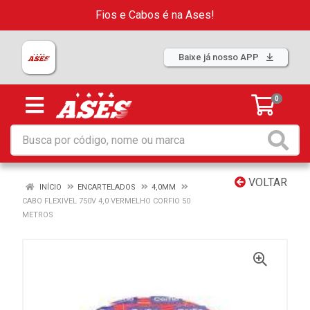
Fios e Cabos é na Ases!
Baixe já nosso APP
0
VOLTAR
INÍCIO
ENCARTELADOS
4,0MM
CABO FLEXIVEL 750V 4,0 VERMELHO CORFIO 50
METROS