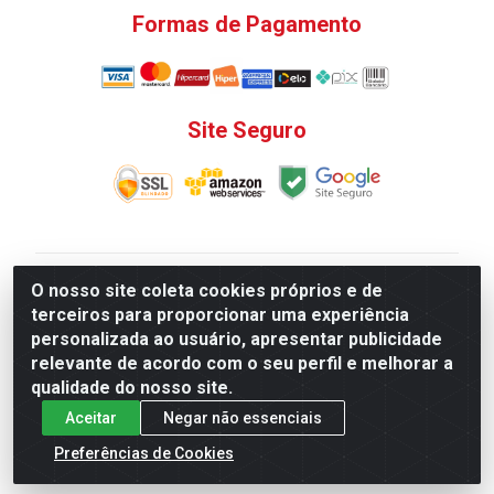
Formas de Pagamento
Site Seguro
V. C. Ferragens LTDA - Rua do Matoso, 132 - Praça da
O nosso site coleta cookies próprios e de
Bandeira, Rio de Janeiro/ RJ - CEP 20.270-135 - CNPJ
terceiros para proporcionar uma experiência
12.324.723/0001-25
personalizada ao usuário, apresentar publicidade
Todas as regras de promoções, descontos, preços e
relevante de acordo com o seu perfil e melhorar a
prazos de pagamento e entrega expostos aqui são
qualidade do nosso site.
válidos apenas para compras via internet. Preços e
Aceitar
Negar não essenciais
estoque sujeito a alterações sem aviso prévio.
Preferências de Cookies