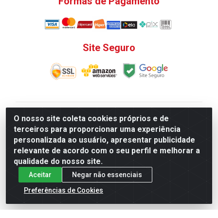
Formas de Pagamento
Site Seguro
V. C. Ferragens LTDA - Rua do Matoso, 132 - Praça da
O nosso site coleta cookies próprios e de
Bandeira, Rio de Janeiro/ RJ - CEP 20.270-135 - CNPJ
terceiros para proporcionar uma experiência
12.324.723/0001-25
personalizada ao usuário, apresentar publicidade
Todas as regras de promoções, descontos, preços e
relevante de acordo com o seu perfil e melhorar a
prazos de pagamento e entrega expostos aqui são
qualidade do nosso site.
válidos apenas para compras via internet. Preços e
Aceitar
Negar não essenciais
estoque sujeito a alterações sem aviso prévio.
Preferências de Cookies