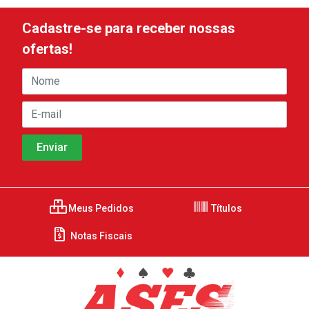
Cadastre-se para receber nossas
ofertas!
Meus Pedidos
Títulos
Notas Fiscais