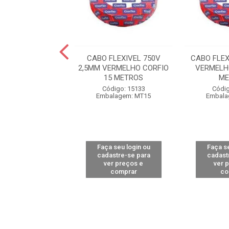
EXIVEL 750V 2,5
CABO FLEXIVEL 750V
CABO FLEX
RFIO 50 METROS
2,5MM VERMELHO CORFIO
VERMELH
15 METROS
ME
digo: 15156
Código: 15133
Códig
alagem: MT50
Embalagem: MT15
Embala
 seu login ou
Faça seu login ou
Faça se
astre-se para
cadastre-se para
cadast
er preços e
ver preços e
ver 
comprar
comprar
co