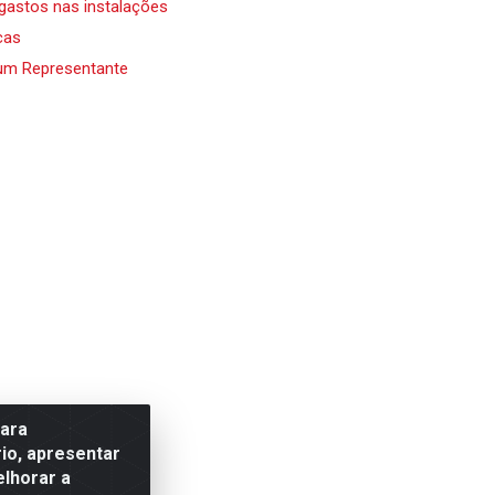
 gastos nas instalações
cas
um Representante
para
io, apresentar
elhorar a