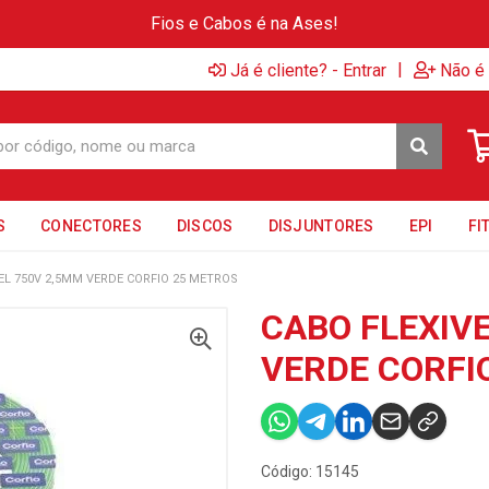
Fios e Cabos é na Ases!
|
Já é cliente? - Entrar
Não é 
S
CONECTORES
DISCOS
DISJUNTORES
EPI
FI
EL 750V 2,5MM VERDE CORFIO 25 METROS
CABO FLEXIV
VERDE CORFI
Código: 15145