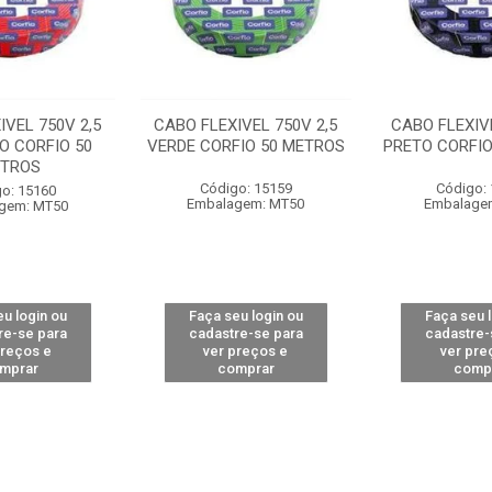
IVEL 750V 2,5
CABO FLEXIVEL 750V 2,5
CABO FLEXIVE
O CORFIO 50
VERDE CORFIO 50 METROS
PRETO CORFIO
TROS
Código: 15159
Código:
o: 15160
Embalagem: MT50
Embalage
gem: MT50
u login ou
Faça seu login ou
Faça seu 
re-se para
cadastre-se para
cadastre-
preços e
ver preços e
ver pre
mprar
comprar
comp