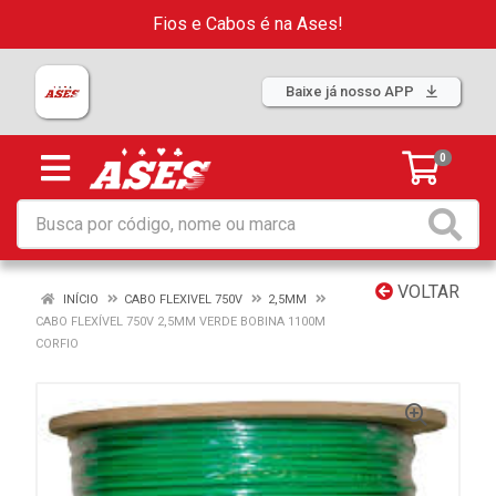
Fios e Cabos é na Ases!
Baixe já nosso APP
0
VOLTAR
INÍCIO
CABO FLEXIVEL 750V
2,5MM
CABO FLEXÍVEL 750V 2,5MM VERDE BOBINA 1100M
CORFIO