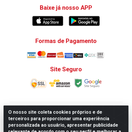
Baixe já nosso APP
Formas de Pagamento
Site Seguro
V. C. Ferragens LTDA - Rua do Matoso, 132 - Praça da
O nosso site coleta cookies próprios e de
Bandeira, Rio de Janeiro/ RJ - CEP 20.270-135 - CNPJ
terceiros para proporcionar uma experiência
12.324.723/0001-25
personalizada ao usuário, apresentar publicidade
Todas as regras de promoções, descontos, preços e
relevante de acordo com o seu perfil e melhorar a