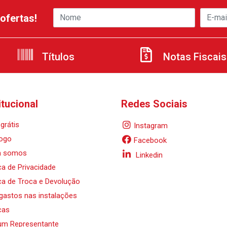
ofertas!
Títulos
Notas Fiscais
itucional
Redes Sociais
grátis
Instagram
ogo
Facebook
 somos
Linkedin
ica de Privacidade
ica de Troca e Devolução
 gastos nas instalações
cas
um Representante