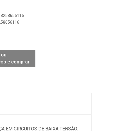
898258656116
8258656116
 ou
ços e comprar
ÇA EM CIRCUITOS DE BAIXA TENSÃO.