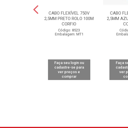
FLEXÍVEL 750V
CABO FLEXÍVEL 750V
CABO FL
AZUL ROLO 100M
2,5MM PRETO ROLO 100M
2,5MM AZ
OBRECOM
CORFIO
C
ódigo: 8215
Código: 8523
Códi
alagem: MT1
Embalagem: MT1
Embal
 seu login ou
Faça seu login ou
Faça se
astre-se para
cadastre-se para
cadast
er preços e
ver preços e
ver 
comprar
comprar
co