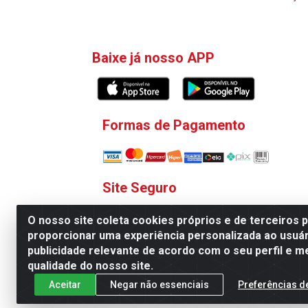
Baixe já nosso APP
Formas de Pagamento
Site Seguro
O nosso site coleta cookies próprios e de terceiros 
proporcionar uma experiência personalizada ao usuár
publicidade relevante de acordo com o seu perfil e m
qualidade do nosso site.
V. C. Ferragens LTDA - Rua 
Aceitar
Negar não essenciais
Preferências d
Todas as regras de promoções, descontos, pre