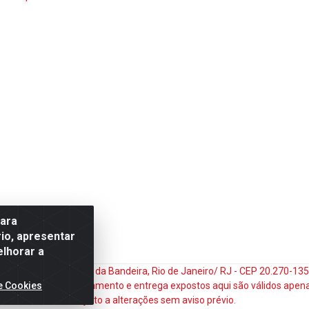
para
io, apresentar
elhorar a
do Matoso, 132 - Praça da Bandeira, Rio de Janeiro/ RJ - CEP 20.270-1
e Cookies
ços e prazos de pagamento e entrega expostos aqui são válidos apena
sujeito a alterações sem aviso prévio.