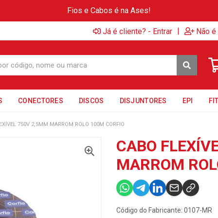
Fios e Cabos é na Ases!
|
Já é cliente? - Entrar
Não é 
S
CONECTORES
DISCOS
DISJUNTORES
EPI
FI
EXÍVEL 750V 2,5MM MARROM ROLO 100M CORFIO
CABO FLEXÍV
MARROM ROLO
Código do Fabricante: 0107-MR