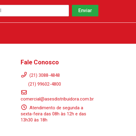
Fale Conosco
(21) 3088-4848
(21) 99602-4800
comercial@asesdistribuidora.com.br
Atendimento de segunda a
sexta-feira das 08h às 12h e das
13h30 às 18h