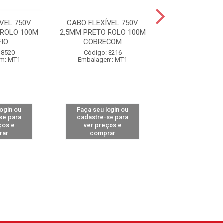
VEL 750V
CABO FLEXÍVEL 750V
CABO FLEXÍVE
 ROLO 100M
2,5MM PRETO ROLO 100M
2,5MM AZUL RO
IO
COBRECOM
COBREC
 8520
Código: 8216
Código: 82
m: MT1
Embalagem: MT1
Embalagem:
login ou
Faça seu login ou
Faça seu log
se para
cadastre-se para
cadastre-se 
ços e
ver preços e
ver preços
rar
comprar
comprar