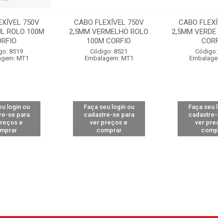
EXÍVEL 750V
CABO FLEXÍVEL 750V
CABO FLEXÍ
UL ROLO 100M
2,5MM VERMELHO ROLO
2,5MM VERDE
ORFIO
100M CORFIO
CORF
go: 8519
Código: 8521
Código:
agem: MT1
Embalagem: MT1
Embalage
u login ou
Faça seu login ou
Faça seu 
re-se para
cadastre-se para
cadastre-
preços e
ver preços e
ver pre
mprar
comprar
comp