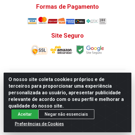
Formas de Pagamento
Site Seguro
V. C. Ferragens LTDA - Rua do Matoso, 132 - Praça da
O nosso site coleta cookies próprios e de
Bandeira, Rio de Janeiro/ RJ - CEP 20.270-135 - CNPJ
terceiros para proporcionar uma experiência
12.324.723/0001-25
personalizada ao usuário, apresentar publicidade
Todas as regras de promoções, descontos, preços e
relevante de acordo com o seu perfil e melhorar a
prazos de pagamento e entrega expostos aqui são
qualidade do nosso site.
válidos apenas para compras via internet. Preços e
Aceitar
Negar não essenciais
estoque sujeito a alterações sem aviso prévio.
Preferências de Cookies