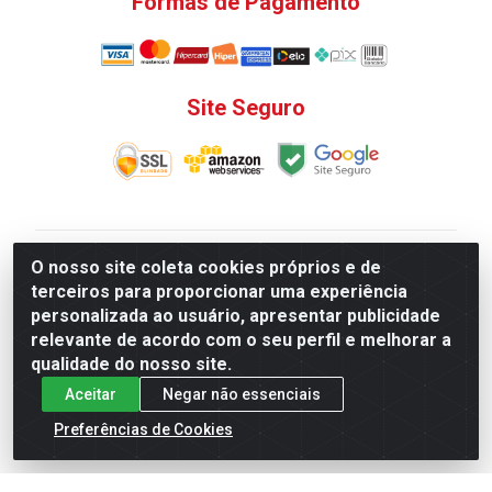
Formas de Pagamento
Site Seguro
V. C. Ferragens LTDA - Rua do Matoso, 132 - Praça da
O nosso site coleta cookies próprios e de
Bandeira, Rio de Janeiro/ RJ - CEP 20.270-135 - CNPJ
terceiros para proporcionar uma experiência
12.324.723/0001-25
personalizada ao usuário, apresentar publicidade
Todas as regras de promoções, descontos, preços e
relevante de acordo com o seu perfil e melhorar a
prazos de pagamento e entrega expostos aqui são
qualidade do nosso site.
válidos apenas para compras via internet. Preços e
Aceitar
Negar não essenciais
estoque sujeito a alterações sem aviso prévio.
Preferências de Cookies