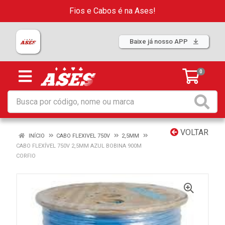
Fios e Cabos é na Ases!
Baixe já nosso APP
0
VOLTAR
INÍCIO
CABO FLEXIVEL 750V
2,5MM
CABO FLEXÍVEL 750V 2,5MM AZUL BOBINA 900M
CORFIO