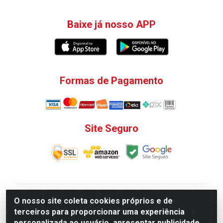
Baixe já nosso APP
Formas de Pagamento
Site Seguro
V. C. Ferragens LTDA - Rua do Matoso, 132 - Praça da
O nosso site coleta cookies próprios e de
Bandeira, Rio de Janeiro/ RJ - CEP 20.270-135 - CNPJ
terceiros para proporcionar uma experiência
12.324.723/0001-25
personalizada ao usuário, apresentar publicidade