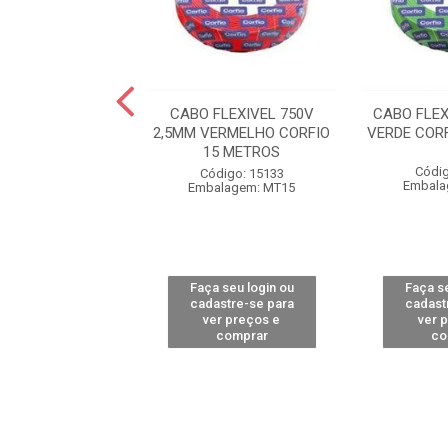
EXIVEL 750V 2,5
CABO FLEXIVEL 750V
CABO FLEX
LO CORFIO 50
2,5MM VERMELHO CORFIO
VERDE COR
METROS
15 METROS
Códig
digo: 15155
Código: 15133
Embala
alagem: MT50
Embalagem: MT15
 seu login ou
Faça seu login ou
Faça se
astre-se para
cadastre-se para
cadast
er preços e
ver preços e
ver 
comprar
comprar
co