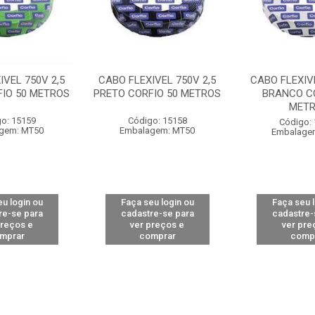
IVEL 750V 2,5
CABO FLEXIVEL 750V 2,5
CABO FLEXIVE
FIO 50 METROS
PRETO CORFIO 50 METROS
BRANCO CO
MET
o: 15159
Código: 15158
Código:
gem: MT50
Embalagem: MT50
Embalage
u login ou
Faça seu login ou
Faça seu 
re-se para
cadastre-se para
cadastre-
preços e
ver preços e
ver pre
mprar
comprar
comp