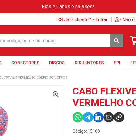
Fios e Cabos é na Ases!
|
Já é cliente? - Entrar
Não é 
S
CONECTORES
DISCOS
DISJUNTORES
EPI
FI
EL 750V 2,5 VERMELHO CORFIO 50 METROS
CABO FLEXIVE
VERMELHO CO
Código: 15160