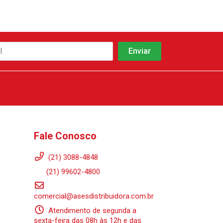
Fale Conosco
(21) 3088-4848
(21) 99602-4800
comercial@asesdistribuidora.com.br
Atendimento de segunda a
sexta-feira das 08h às 12h e das