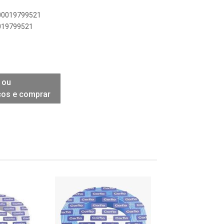
900019799521
0019799521
 ou
ços e comprar