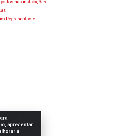
 gastos nas instalações
cas
um Representante
para
io, apresentar
elhorar a