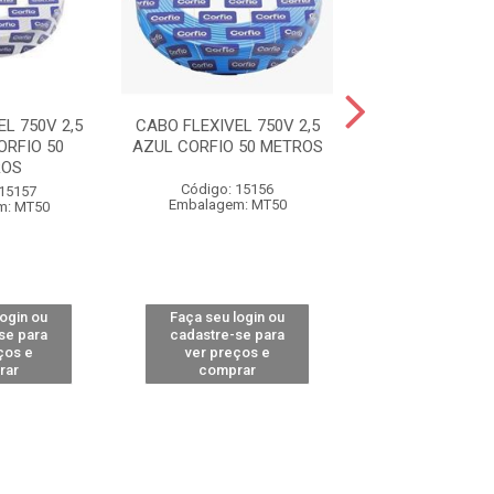
L 750V 2,5
CABO FLEXIVEL 750V 2,5
CABO FLEXIVEL 
RFIO 50
AZUL CORFIO 50 METROS
AMARELO COR
ROS
METRO
Código: 15156
 15157
Código: 15
Embalagem: MT50
m: MT50
Embalagem: 
login ou
Faça seu login ou
Faça seu log
se para
cadastre-se para
cadastre-se 
ços e
ver preços e
ver preços
rar
comprar
comprar