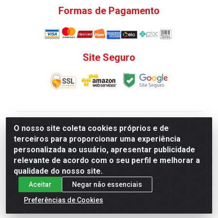
Formas de Pagamento
Site Seguro
V. C. Ferragens LTDA - Rua do Matoso, 132 - Praça da
O nosso site coleta cookies próprios e de
Bandeira, Rio de Janeiro/ RJ - CEP 20.270-135 - CNPJ
terceiros para proporcionar uma experiência
12.324.723/0001-25
personalizada ao usuário, apresentar publicidade
Todas as regras de promoções, descontos, preços e
relevante de acordo com o seu perfil e melhorar a
prazos de pagamento e entrega expostos aqui são
qualidade do nosso site.
válidos apenas para compras via internet. Preços e
Aceitar
Negar não essenciais
estoque sujeito a alterações sem aviso prévio.
Preferências de Cookies