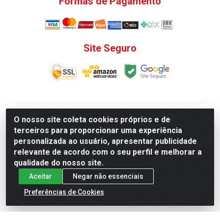
Formas de Pagamento
Site Seguro
V. C. Ferragens LTDA - Rua do Matoso, 132 - Praça da
O nosso site coleta cookies próprios e de
Bandeira, Rio de Janeiro/ RJ - CEP 20.270-135 - CNPJ
terceiros para proporcionar uma experiência
12.324.723/0001-25
personalizada ao usuário, apresentar publicidade
Todas as regras de promoções, descontos, preços e
relevante de acordo com o seu perfil e melhorar a
prazos de pagamento e entrega expostos aqui são
qualidade do nosso site.
válidos apenas para compras via internet. Preços e
Aceitar
Negar não essenciais
estoque sujeito a alterações sem aviso prévio.
Preferências de Cookies