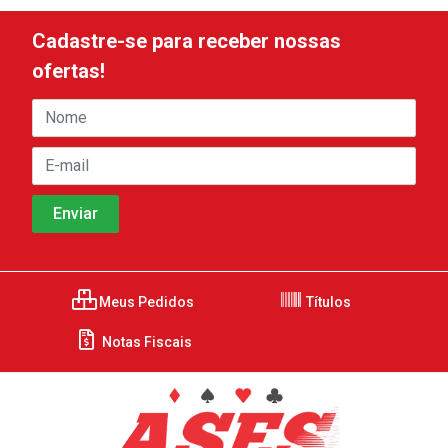
Cadastre-se para receber nossas
ofertas!
Meus Pedidos
Títulos
Notas Fiscais