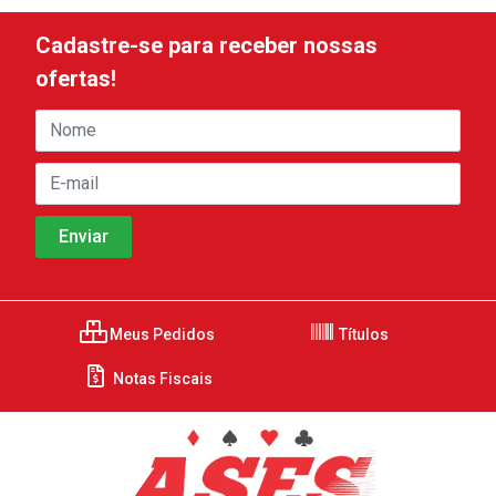
Cadastre-se para receber nossas
ofertas!
Meus Pedidos
Títulos
Notas Fiscais