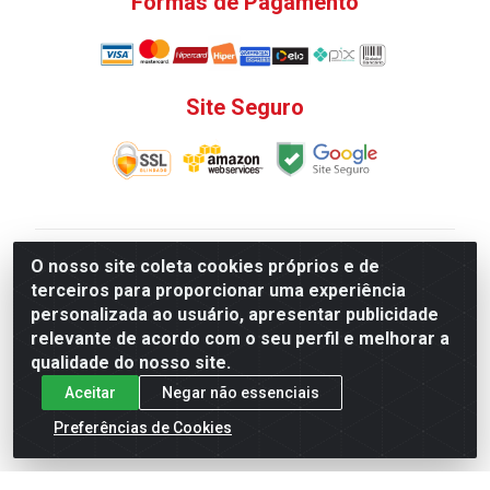
Formas de Pagamento
Site Seguro
V. C. Ferragens LTDA - Rua do Matoso, 132 - Praça da
O nosso site coleta cookies próprios e de
Bandeira, Rio de Janeiro/ RJ - CEP 20.270-135 - CNPJ
terceiros para proporcionar uma experiência
12.324.723/0001-25
personalizada ao usuário, apresentar publicidade
Todas as regras de promoções, descontos, preços e
relevante de acordo com o seu perfil e melhorar a
prazos de pagamento e entrega expostos aqui são
qualidade do nosso site.
válidos apenas para compras via internet. Preços e
Aceitar
Negar não essenciais
estoque sujeito a alterações sem aviso prévio.
Preferências de Cookies