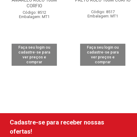
AMARELO ROLO 100M
PRETO ROLO 100M CORFIO
CORFIO
Código: 8517
Código: 8512
Embalagem: MT1
Embalagem: MT1
Faça seu login ou
Faça seu login ou
cadastre-se para
cadastre-se para
ver preços e
ver preços e
comprar
comprar
Cadastre-se para receber nossas
ofertas!