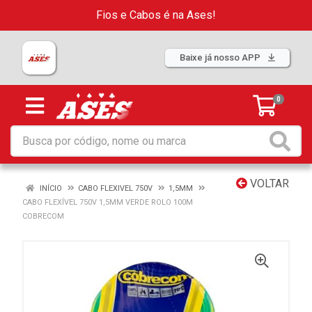
Fios e Cabos é na Ases!
Baixe já nosso APP
0
VOLTAR
INÍCIO
CABO FLEXIVEL 750V
1,5MM
CABO FLEXÍVEL 750V 1,5MM VERDE ROLO 100M
COBRECOM