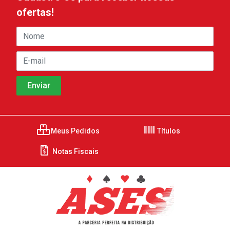
ofertas!
Meus Pedidos
Títulos
Notas Fiscais