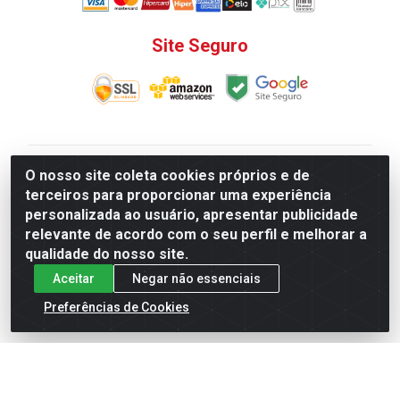
Site Seguro
V. C. Ferragens LTDA - Rua do Matoso, 132 - Praça da
O nosso site coleta cookies próprios e de
Bandeira, Rio de Janeiro/ RJ - CEP 20.270-135 - CNPJ
terceiros para proporcionar uma experiência
12.324.723/0001-25
personalizada ao usuário, apresentar publicidade
Todas as regras de promoções, descontos, preços e
relevante de acordo com o seu perfil e melhorar a
prazos de pagamento e entrega expostos aqui são
qualidade do nosso site.
válidos apenas para compras via internet. Preços e
Aceitar
Negar não essenciais
estoque sujeito a alterações sem aviso prévio.
Preferências de Cookies