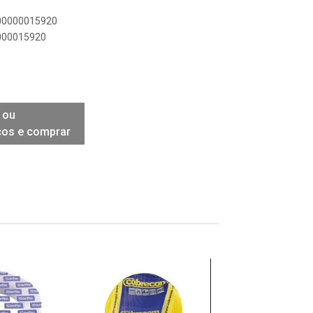
900000015920
0000015920
 ou
ços e comprar