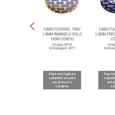
FLEXÍVEL 750V
CABO FLEXÍVEL 750V
CABO FL
RETO ROLO 100M
1,5MM AMARELO ROLO
1,5MM PRE
OBRECOM
100M CORFIO
C
ódigo: 8238
Código: 8512
Códi
alagem: MT1
Embalagem: MT1
Embal
 seu login ou
Faça seu login ou
Faça se
astre-se para
cadastre-se para
cadast
er preços e
ver preços e
ver 
comprar
comprar
co