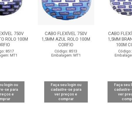
EXÍVEL 750V
CABO FLEXÍVEL 750V
CABO FLEXÍ
TO ROLO 100M
1,5MM AZUL ROLO 100M
1,5MM BRA
ORFIO
CORFIO
100M C
go: 8517
Código: 8513
Código:
agem: MT1
Embalagem: MT1
Embalage
u login ou
Faça seu login ou
Faça seu 
re-se para
cadastre-se para
cadastre-
preços e
ver preços e
ver pre
mprar
comprar
comp