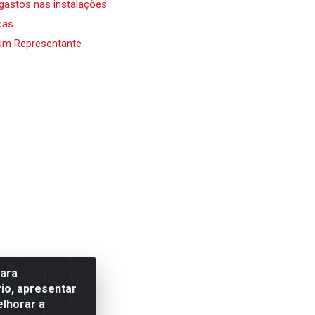
 gastos nas instalações
cas
um Representante
para
io, apresentar
elhorar a