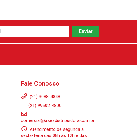
Fale Conosco
(21) 3088-4848
(21) 99602-4800
comercial@asesdistribuidora.com.br
Atendimento de segunda a
sexta-feira das 08h às 12h e das