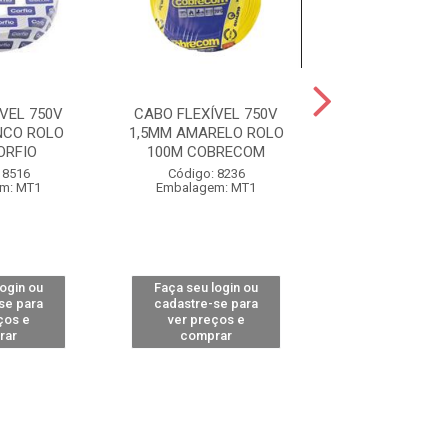
VEL 750V
CABO FLEXÍVEL 750V
CABO FLEXÍVE
NCO ROLO
1,5MM AMARELO ROLO
1,5MM PRETO R
ORFIO
100M COBRECOM
COBREC
 8516
Código: 8236
Código: 82
m: MT1
Embalagem: MT1
Embalagem:
login ou
Faça seu login ou
Faça seu log
se para
cadastre-se para
cadastre-se 
ços e
ver preços e
ver preços
rar
comprar
comprar