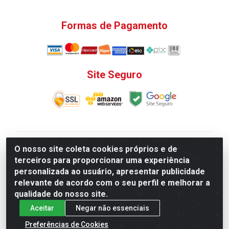
Formas de Pagamento
Site Seguro
V. C. Ferragens LTDA - Rua do Matoso, 132 - Praça da
O nosso site coleta cookies próprios e de
Bandeira, Rio de Janeiro/ RJ - CEP 20.270-135 - CNPJ
terceiros para proporcionar uma experiência
12.324.723/0001-25
personalizada ao usuário, apresentar publicidade
Todas as regras de promoções, descontos, preços e
relevante de acordo com o seu perfil e melhorar a
prazos de pagamento e entrega expostos aqui são
qualidade do nosso site.
válidos apenas para compras via internet. Preços e
Aceitar
Negar não essenciais
estoque sujeito a alterações sem aviso prévio.
Preferências de Cookies