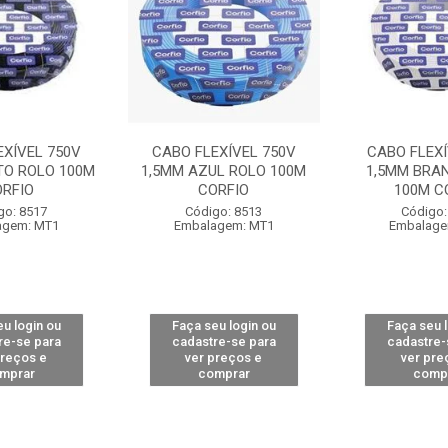
EXÍVEL 750V
CABO FLEXÍVEL 750V
CABO FLEXÍ
TO ROLO 100M
1,5MM AZUL ROLO 100M
1,5MM BRA
ORFIO
CORFIO
100M C
go: 8517
Código: 8513
Código:
agem: MT1
Embalagem: MT1
Embalage
u login ou
Faça seu login ou
Faça seu 
re-se para
cadastre-se para
cadastre-
preços e
ver preços e
ver pre
mprar
comprar
comp