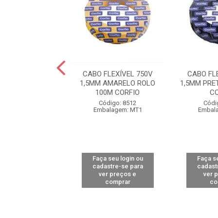
FLEXÍVEL 750V
CABO FLEXÍVEL 750V
CABO FL
RETO ROLO 100M
1,5MM AMARELO ROLO
1,5MM PRE
OBRECOM
100M CORFIO
C
ódigo: 8238
Código: 8512
Códi
alagem: MT1
Embalagem: MT1
Embal
 seu login ou
Faça seu login ou
Faça se
astre-se para
cadastre-se para
cadast
er preços e
ver preços e
ver 
comprar
comprar
co