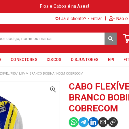
Fios e Cabos é na Ases!
|
Já é cliente? - Entrar
Não é 
S
CONECTORES
DISCOS
DISJUNTORES
EPI
FI
EXÍVEL 750V 1,5MM BRANCO BOBINA 1400M COBRECOM
CABO FLEXÍV
BRANCO BOBI
COBRECOM