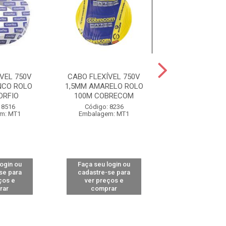
VEL 750V
CABO FLEXÍVEL 750V
CABO FLEXÍVE
NCO ROLO
1,5MM AMARELO ROLO
1,5MM PRETO R
ORFIO
100M COBRECOM
COBREC
 8516
Código: 8236
Código: 82
m: MT1
Embalagem: MT1
Embalagem:
login ou
Faça seu login ou
Faça seu log
se para
cadastre-se para
cadastre-se 
ços e
ver preços e
ver preços
rar
comprar
comprar