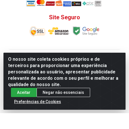
Site Seguro
V. C. Ferragens LTDA - Rua do Matoso, 132 - Praça da
O nosso site coleta cookies próprios e de
Bandeira, Rio de Janeiro/ RJ - CEP 20.270-135 - CNPJ
terceiros para proporcionar uma experiência
12.324.723/0001-25
personalizada ao usuário, apresentar publicidade
Todas as regras de promoções, descontos, preços e
relevante de acordo com o seu perfil e melhorar a
prazos de pagamento e entrega expostos aqui são
qualidade do nosso site.
válidos apenas para compras via internet. Preços e
Aceitar
Negar não essenciais
estoque sujeito a alterações sem aviso prévio.
Preferências de Cookies