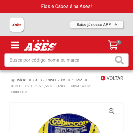
Fios e Cabos é na Ases!
Baixe já nosso APP
0
VOLTAR
INÍCIO
CABO FLEXIVEL 750V
1,5MM
CABO FLEXÍVEL 750V 1,5MM BRANCO BOBINA 1400M
COBRECOM