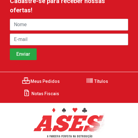
Cadastre-se para receber nossas
ofertas!
Meus Pedidos
Títulos
Notas Fiscais