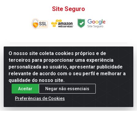
Site Seguro
V. C. Ferragens LTDA - Rua do Matoso, 132 - Praça da
O nosso site coleta cookies próprios e de
Bandeira, Rio de Janeiro/ RJ - CEP 20.270-135 - CNPJ
terceiros para proporcionar uma experiência
12.324.723/0001-25
personalizada ao usuário, apresentar publicidade
Todas as regras de promoções, descontos, preços e
relevante de acordo com o seu perfil e melhorar a
prazos de pagamento e entrega expostos aqui são
qualidade do nosso site.
válidos apenas para compras via internet. Preços e
Aceitar
Negar não essenciais
estoque sujeito a alterações sem aviso prévio.
Preferências de Cookies