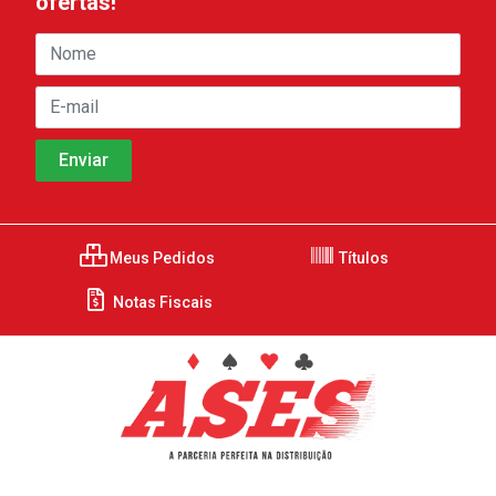
ofertas!
Meus Pedidos
Títulos
Notas Fiscais