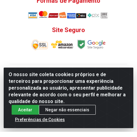
Formas de Pagamento
Site Seguro
V. C. Ferragens LTDA - Rua do Matoso, 132 - Praça da
O nosso site coleta cookies próprios e de
Bandeira, Rio de Janeiro/ RJ - CEP 20.270-135 - CNPJ
terceiros para proporcionar uma experiência
12.324.723/0001-25
personalizada ao usuário, apresentar publicidade
Todas as regras de promoções, descontos, preços e
relevante de acordo com o seu perfil e melhorar a
prazos de pagamento e entrega expostos aqui são
qualidade do nosso site.
válidos apenas para compras via internet. Preços e
Aceitar
Negar não essenciais
estoque sujeito a alterações sem aviso prévio.
Preferências de Cookies