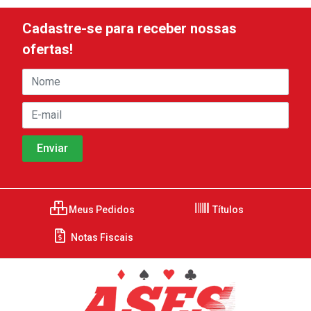
Cadastre-se para receber nossas
ofertas!
Meus Pedidos
Títulos
Notas Fiscais