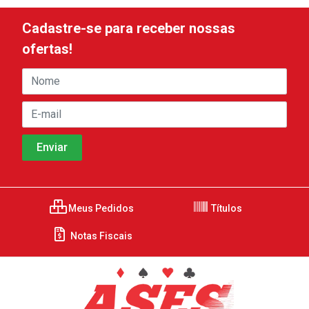
Cadastre-se para receber nossas
ofertas!
Meus Pedidos
Títulos
Notas Fiscais