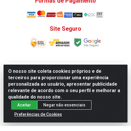
Formas de Pagamento
Site Seguro
V. C. Ferragens LTDA - Rua do Matoso, 132 - Praça da
O nosso site coleta cookies próprios e de
Bandeira, Rio de Janeiro/ RJ - CEP 20.270-135 - CNPJ
terceiros para proporcionar uma experiência
12.324.723/0001-25
personalizada ao usuário, apresentar publicidade
Todas as regras de promoções, descontos, preços e
relevante de acordo com o seu perfil e melhorar a
prazos de pagamento e entrega expostos aqui são
qualidade do nosso site.
válidos apenas para compras via internet. Preços e
Aceitar
Negar não essenciais
estoque sujeito a alterações sem aviso prévio.
Preferências de Cookies