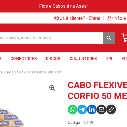
Fios e Cabos é na Ases!
|
Já é cliente? - Entrar
Não é 
S
CONECTORES
DISCOS
DISJUNTORES
EPI
FI
EL 750V 1,5 AMARELO CORFIO 50 METROS
CABO FLEXIVE
CORFIO 50 M
Código: 15149