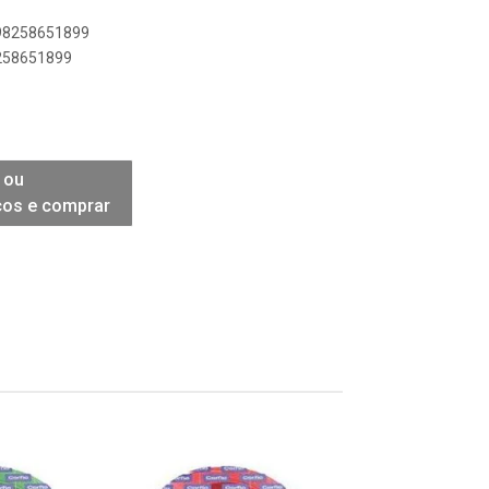
898258651899
8258651899
 ou
ços e comprar