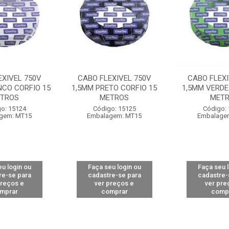
EXIVEL 750V
CABO FLEXIVEL 750V
CABO FLEXI
NCO CORFIO 15
1,5MM PRETO CORFIO 15
1,5MM VERDE
TROS
METROS
MET
o: 15124
Código: 15125
Código:
gem: MT15
Embalagem: MT15
Embalage
u login ou
Faça seu login ou
Faça seu 
re-se para
cadastre-se para
cadastre-
preços e
ver preços e
ver pre
mprar
comprar
comp