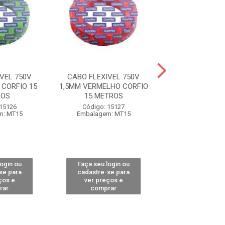
VEL 750V
CABO FLEXIVEL 750V
CABO FLEXIVE
 CORFIO 15
1,5MM VERMELHO CORFIO
1,5MM BRANCO C
ROS
15 METROS
METRO
 15126
Código: 15127
Código: 12
m: MT15
Embalagem: MT15
Embalagem: 
login ou
Faça seu login ou
Faça seu log
se para
cadastre-se para
cadastre-se 
ços e
ver preços e
ver preços
rar
comprar
comprar