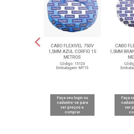
FLEXIVEL 750V
CABO FLEXIVEL 750V
CABO FL
RANCO CORFIO 25
1,5MM AZUL CORFIO 15
1,5MM BRA
METROS
METROS
ME
digo: 12480
Código: 15123
Códig
alagem: MT25
Embalagem: MT15
Embala
 seu login ou
Faça seu login ou
Faça se
astre-se para
cadastre-se para
cadast
er preços e
ver preços e
ver 
comprar
comprar
co