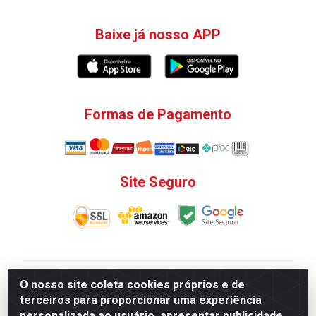
Baixe já nosso APP
Formas de Pagamento
Site Seguro
V. C. Ferragens LTDA - Rua do Matoso, 132 - Praça da
O nosso site coleta cookies próprios e de
Bandeira, Rio de Janeiro/ RJ - CEP 20.270-135 - CNPJ
terceiros para proporcionar uma experiência
12.324.723/0001-25
personalizada ao usuário, apresentar publicidade