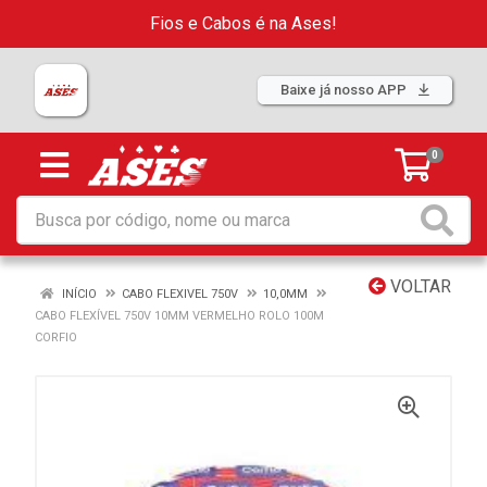
Fios e Cabos é na Ases!
Baixe já nosso APP
0
VOLTAR
INÍCIO
CABO FLEXIVEL 750V
10,0MM
CABO FLEXÍVEL 750V 10MM VERMELHO ROLO 100M
CORFIO