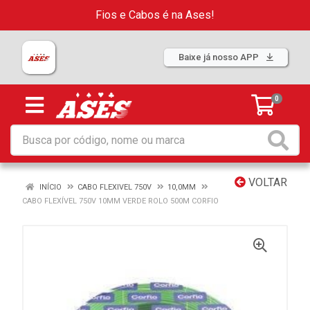
Fios e Cabos é na Ases!
Baixe já nosso APP
0
VOLTAR
INÍCIO
CABO FLEXIVEL 750V
10,0MM
CABO FLEXÍVEL 750V 10MM VERDE ROLO 500M CORFIO