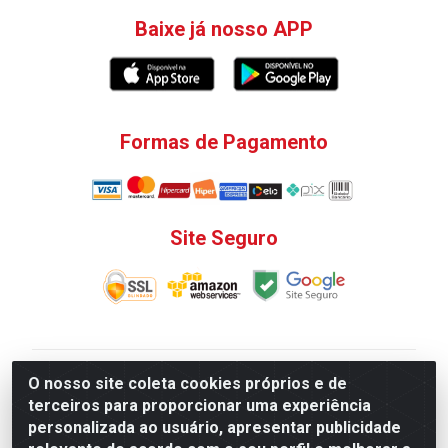
Baixe já nosso APP
Formas de Pagamento
Site Seguro
V. C. Ferragens LTDA - Rua do Matoso, 132 - Praça da
O nosso site coleta cookies próprios e de
Bandeira, Rio de Janeiro/ RJ - CEP 20.270-135 - CNPJ
terceiros para proporcionar uma experiência
12.324.723/0001-25
personalizada ao usuário, apresentar publicidade
Todas as regras de promoções, descontos, preços e