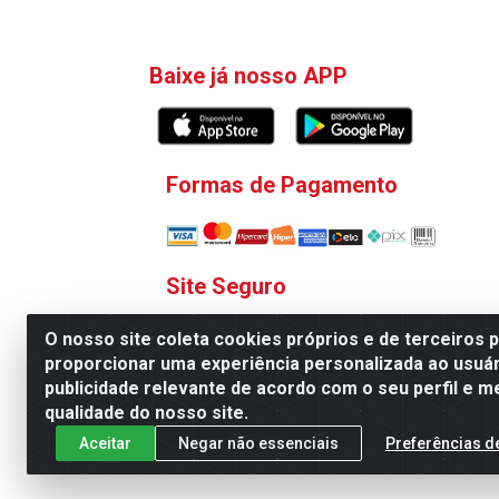
Baixe já nosso APP
Formas de Pagamento
Site Seguro
O nosso site coleta cookies próprios e de terceiros 
proporcionar uma experiência personalizada ao usuár
publicidade relevante de acordo com o seu perfil e m
qualidade do nosso site.
V. C. Ferragens LTDA - Rua 
Aceitar
Negar não essenciais
Preferências d
Todas as regras de promoções, descontos, pre