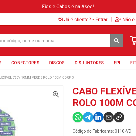
Fios e Cabos é na Ases!
|
Já é cliente? - Entrar
Não é 
S
CONECTORES
DISCOS
DISJUNTORES
EPI
FI
LEXÍVEL 750V 10MM VERDE ROLO 100M CORFIO
CABO FLEXÍV
ROLO 100M C
Código do Fabricante: 0110-VD