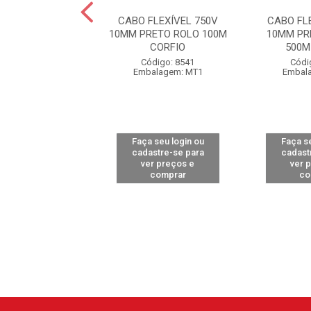
FLEXÍVEL 750V
CABO FLEXÍVEL 750V
CABO FL
UL BOBINA 500M
10MM PRETO ROLO 100M
10MM PR
CORFIO
CORFIO
500M
ódigo: 9458
Código: 8541
Códi
alagem: MT1
Embalagem: MT1
Embal
 seu login ou
Faça seu login ou
Faça se
astre-se para
cadastre-se para
cadast
er preços e
ver preços e
ver 
comprar
comprar
co