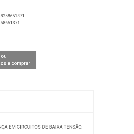
898258651371
8258651371
 ou
ços e comprar
NÇA EM CIRCUITOS DE BAIXA TENSÃO.