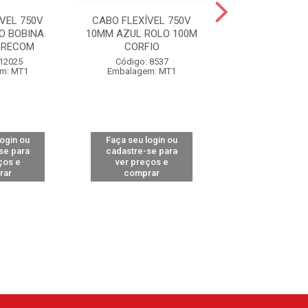
VEL 750V
CABO FLEXÍVEL 750V
CABO FLEXÍVE
O BOBINA
10MM AZUL ROLO 100M
10MM AZUL BOB
BRECOM
CORFIO
CORFIO
 12025
Código: 8537
Código: 94
m: MT1
Embalagem: MT1
Embalagem:
login ou
Faça seu login ou
Faça seu log
se para
cadastre-se para
cadastre-se 
ços e
ver preços e
ver preços
rar
comprar
comprar