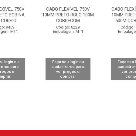
EXÍVEL 750V
CABO FLEXÍVEL 750V
CABO FLEXÍ
ETO BOBINA
10MM PRETO ROLO 100M
10MM PRET
 CORFIO
COBRECOM
500M CO
go: 9459
Código: 8229
Código:
agem: MT1
Embalagem: MT1
Embalage
u login ou
Faça seu login ou
Faça seu 
re-se para
cadastre-se para
cadastre-
preços e
ver preços e
ver pre
mprar
comprar
comp