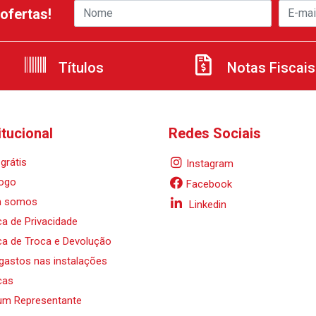
ofertas!
Títulos
Notas Fiscais
itucional
Redes Sociais
grátis
Instagram
ogo
Facebook
 somos
Linkedin
ica de Privacidade
ica de Troca e Devolução
 gastos nas instalações
cas
um Representante