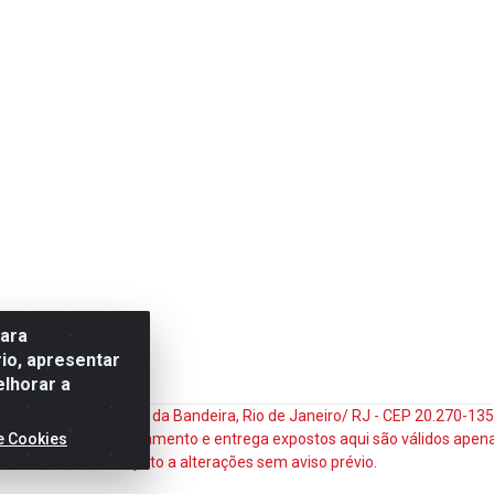
para
io, apresentar
elhorar a
do Matoso, 132 - Praça da Bandeira, Rio de Janeiro/ RJ - CEP 20.270-1
e Cookies
ços e prazos de pagamento e entrega expostos aqui são válidos apena
sujeito a alterações sem aviso prévio.