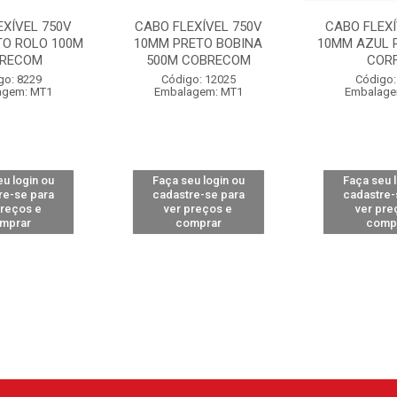
EXÍVEL 750V
CABO FLEXÍVEL 750V
CABO FLEXÍ
TO ROLO 100M
10MM PRETO BOBINA
10MM AZUL 
RECOM
500M COBRECOM
CORF
go: 8229
Código: 12025
Código:
agem: MT1
Embalagem: MT1
Embalage
u login ou
Faça seu login ou
Faça seu 
re-se para
cadastre-se para
cadastre-
preços e
ver preços e
ver pre
mprar
comprar
comp