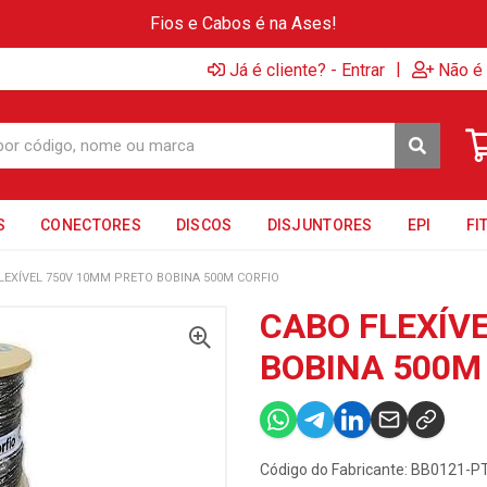
Fios e Cabos é na Ases!
|
Já é cliente? - Entrar
Não é 
S
CONECTORES
DISCOS
DISJUNTORES
EPI
FI
LEXÍVEL 750V 10MM PRETO BOBINA 500M CORFIO
CABO FLEXÍV
BOBINA 500M
Código do Fabricante: BB0121-P