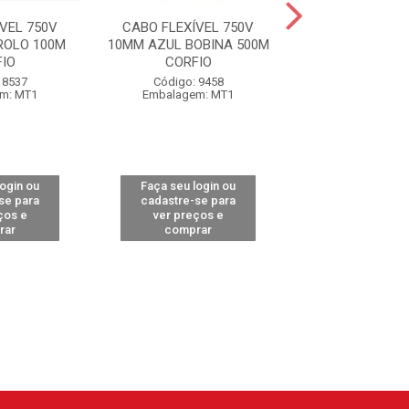
VEL 750V
CABO FLEXÍVEL 750V
CABO FLEXÍVE
ROLO 100M
10MM AZUL BOBINA 500M
10MM VERMEL
IO
CORFIO
100M COR
 8537
Código: 9458
Código: 85
m: MT1
Embalagem: MT1
Embalagem:
login ou
Faça seu login ou
Faça seu log
se para
cadastre-se para
cadastre-se 
ços e
ver preços e
ver preços
rar
comprar
comprar