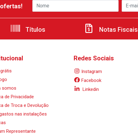
ofertas!
Títulos
Notas Fiscais
itucional
Redes Sociais
grátis
Instagram
ogo
Facebook
 somos
Linkedin
ica de Privacidade
ica de Troca e Devolução
 gastos nas instalações
cas
um Representante