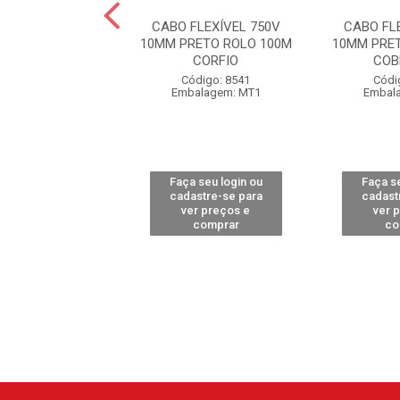
FLEXÍVEL 750V
CABO FLEXÍVEL 750V
CABO FL
ERMELHO ROLO
10MM PRETO ROLO 100M
10MM PRE
0M CORFIO
CORFIO
COB
ódigo: 8539
Código: 8541
Códi
alagem: MT1
Embalagem: MT1
Embal
 seu login ou
Faça seu login ou
Faça se
astre-se para
cadastre-se para
cadast
er preços e
ver preços e
ver 
comprar
comprar
co