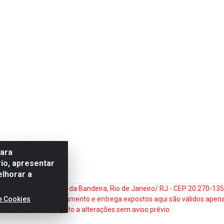
para
io, apresentar
elhorar a
do Matoso, 132 - Praça da Bandeira, Rio de Janeiro/ RJ - CEP 20.270-1
e Cookies
ços e prazos de pagamento e entrega expostos aqui são válidos apena
sujeito a alterações sem aviso prévio.