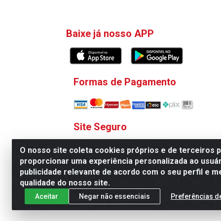
Baixe já nosso APP
Formas de Pagamento
Site Seguro
O nosso site coleta cookies próprios e de terceiros 
proporcionar uma experiência personalizada ao usuár
publicidade relevante de acordo com o seu perfil e m
qualidade do nosso site.
V. C. Ferragens LTDA - Rua 
Aceitar
Negar não essenciais
Preferências d
Todas as regras de promoções, descontos, pre