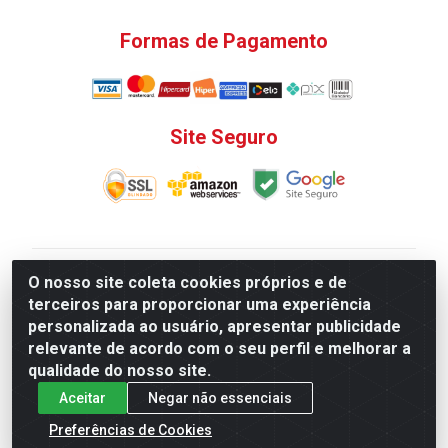
Formas de Pagamento
Site Seguro
V. C. Ferragens LTDA - Rua do Matoso, 132 - Praça da
O nosso site coleta cookies próprios e de
Bandeira, Rio de Janeiro/ RJ - CEP 20.270-135 - CNPJ
terceiros para proporcionar uma experiência
12.324.723/0001-25
personalizada ao usuário, apresentar publicidade
Todas as regras de promoções, descontos, preços e
relevante de acordo com o seu perfil e melhorar a
prazos de pagamento e entrega expostos aqui são
qualidade do nosso site.
válidos apenas para compras via internet. Preços e
Aceitar
Negar não essenciais
estoque sujeito a alterações sem aviso prévio.
Preferências de Cookies