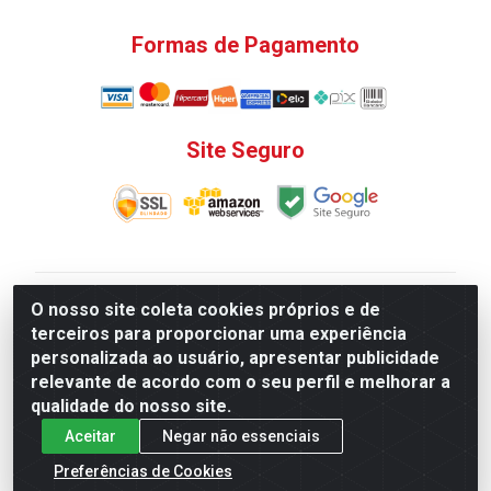
Formas de Pagamento
Site Seguro
V. C. Ferragens LTDA - Rua do Matoso, 132 - Praça da
O nosso site coleta cookies próprios e de
Bandeira, Rio de Janeiro/ RJ - CEP 20.270-135 - CNPJ
terceiros para proporcionar uma experiência
12.324.723/0001-25
personalizada ao usuário, apresentar publicidade
Todas as regras de promoções, descontos, preços e
relevante de acordo com o seu perfil e melhorar a
prazos de pagamento e entrega expostos aqui são
qualidade do nosso site.
válidos apenas para compras via internet. Preços e
Aceitar
Negar não essenciais
estoque sujeito a alterações sem aviso prévio.
Preferências de Cookies