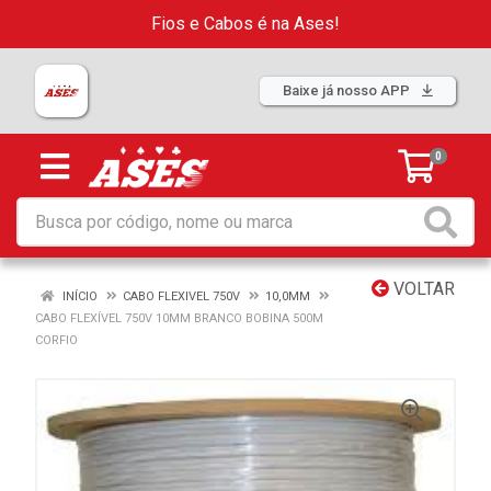
Fios e Cabos é na Ases!
Baixe já nosso APP
0
VOLTAR
INÍCIO
CABO FLEXIVEL 750V
10,0MM
CABO FLEXÍVEL 750V 10MM BRANCO BOBINA 500M
CORFIO