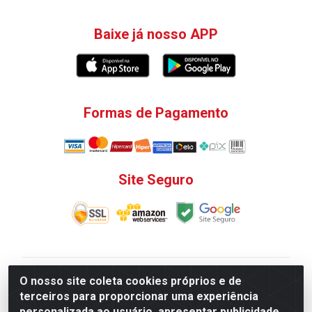
Baixe já nosso APP
Formas de Pagamento
Site Seguro
V. C. Ferragens LTDA - Rua do Matoso, 132 - Praça da
O nosso site coleta cookies próprios e de
Bandeira, Rio de Janeiro/ RJ - CEP 20.270-135 - CNPJ
terceiros para proporcionar uma experiência
12.324.723/0001-25
personalizada ao usuário, apresentar publicidade