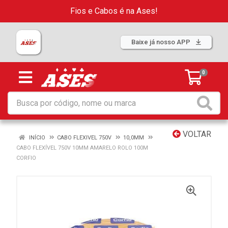
Fios e Cabos é na Ases!
Baixe já nosso APP
0
VOLTAR
INÍCIO
CABO FLEXIVEL 750V
10,0MM
CABO FLEXÍVEL 750V 10MM AMARELO ROLO 100M
CORFIO