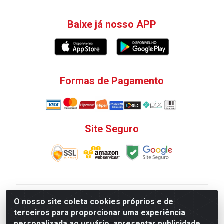
Baixe já nosso APP
Formas de Pagamento
Site Seguro
V. C. Ferragens LTDA - Rua do Matoso, 132 - Praça da
O nosso site coleta cookies próprios e de
Bandeira, Rio de Janeiro/ RJ - CEP 20.270-135 - CNPJ
terceiros para proporcionar uma experiência
12.324.723/0001-25
personalizada ao usuário, apresentar publicidade