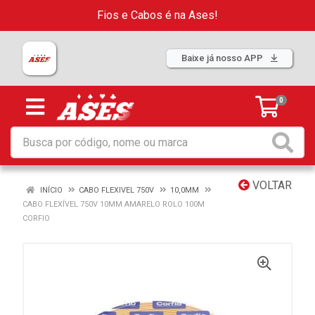
Fios e Cabos é na Ases!
Baixe já nosso APP
0
VOLTAR
INÍCIO
CABO FLEXIVEL 750V
10,0MM
CABO FLEXÍVEL 750V 10MM AMARELO ROLO 100M
CORFIO