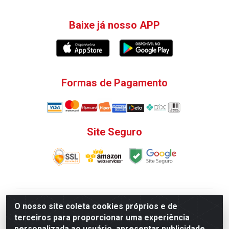
Baixe já nosso APP
Formas de Pagamento
Site Seguro
V. C. Ferragens LTDA - Rua do Matoso, 132 - Praça da
O nosso site coleta cookies próprios e de
Bandeira, Rio de Janeiro/ RJ - CEP 20.270-135 - CNPJ
terceiros para proporcionar uma experiência
12.324.723/0001-25
personalizada ao usuário, apresentar publicidade