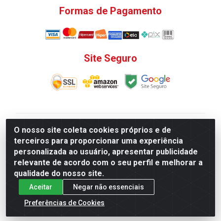
Formas de Pagamento
Site Seguro
V. C. Ferragens LTDA - Rua do Matoso, 132 - Praça da
O nosso site coleta cookies próprios e de
Bandeira, Rio de Janeiro/ RJ - CEP 20.270-135 - CNPJ
terceiros para proporcionar uma experiência
12.324.723/0001-25
personalizada ao usuário, apresentar publicidade
Todas as regras de promoções, descontos, preços e
relevante de acordo com o seu perfil e melhorar a
prazos de pagamento e entrega expostos aqui são
qualidade do nosso site.
válidos apenas para compras via internet. Preços e
Aceitar
Negar não essenciais
estoque sujeito a alterações sem aviso prévio.
Preferências de Cookies