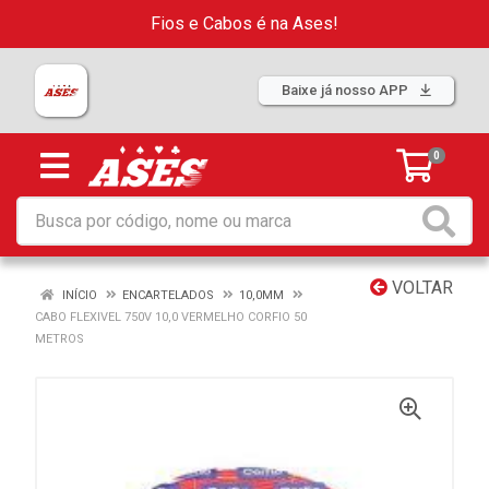
Fios e Cabos é na Ases!
Baixe já nosso APP
0
VOLTAR
INÍCIO
ENCARTELADOS
10,0MM
CABO FLEXIVEL 750V 10,0 VERMELHO CORFIO 50
METROS