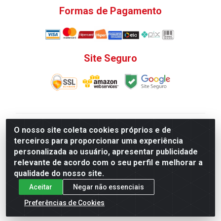
Formas de Pagamento
Site Seguro
V. C. Ferragens LTDA - Rua do Matoso, 132 - Praça da
O nosso site coleta cookies próprios e de
Bandeira, Rio de Janeiro/ RJ - CEP 20.270-135 - CNPJ
terceiros para proporcionar uma experiência
12.324.723/0001-25
personalizada ao usuário, apresentar publicidade
Todas as regras de promoções, descontos, preços e
relevante de acordo com o seu perfil e melhorar a
prazos de pagamento e entrega expostos aqui são
qualidade do nosso site.
válidos apenas para compras via internet. Preços e
Aceitar
Negar não essenciais
estoque sujeito a alterações sem aviso prévio.
Preferências de Cookies