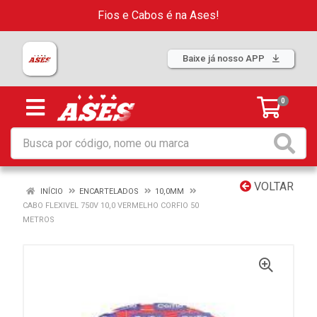
Fios e Cabos é na Ases!
Baixe já nosso APP
0
VOLTAR
INÍCIO
ENCARTELADOS
10,0MM
CABO FLEXIVEL 750V 10,0 VERMELHO CORFIO 50
METROS