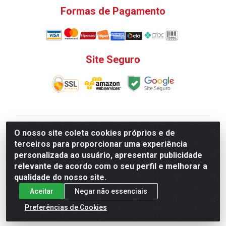
Formas de Pagamento
Site Seguro
V. C. Ferragens LTDA - Rua do Matoso, 132 - Praça da
O nosso site coleta cookies próprios e de
Bandeira, Rio de Janeiro/ RJ - CEP 20.270-135 - CNPJ
terceiros para proporcionar uma experiência
12.324.723/0001-25
personalizada ao usuário, apresentar publicidade
Todas as regras de promoções, descontos, preços e
relevante de acordo com o seu perfil e melhorar a
prazos de pagamento e entrega expostos aqui são
qualidade do nosso site.
válidos apenas para compras via internet. Preços e
Aceitar
Negar não essenciais
estoque sujeito a alterações sem aviso prévio.
Preferências de Cookies