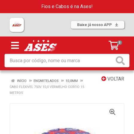
Fios e Cabos é na Ases!
Baixe já nosso APP
0
VOLTAR
INÍCIO
ENCARTELADOS
10,0MM
CABO FLEXIVEL 750V 10,0 VERMELHO CORFIO 15
METROS