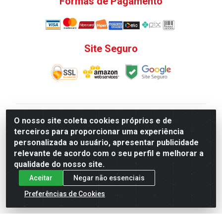
Formas de Pagamento
Site Seguro
V. C. Ferragens LTDA - Rua do Matoso, 132 - Praça da
O nosso site coleta cookies próprios e de
Bandeira, Rio de Janeiro/ RJ - CEP 20.270-135 - CNPJ
terceiros para proporcionar uma experiência
12.324.723/0001-25
personalizada ao usuário, apresentar publicidade
Todas as regras de promoções, descontos, preços e
relevante de acordo com o seu perfil e melhorar a
prazos de pagamento e entrega expostos aqui são
qualidade do nosso site.
válidos apenas para compras via internet. Preços e
Aceitar
Negar não essenciais
estoque sujeito a alterações sem aviso prévio.
Preferências de Cookies