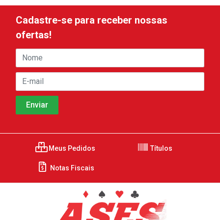
Cadastre-se para receber nossas
ofertas!
Meus Pedidos
Títulos
Notas Fiscais