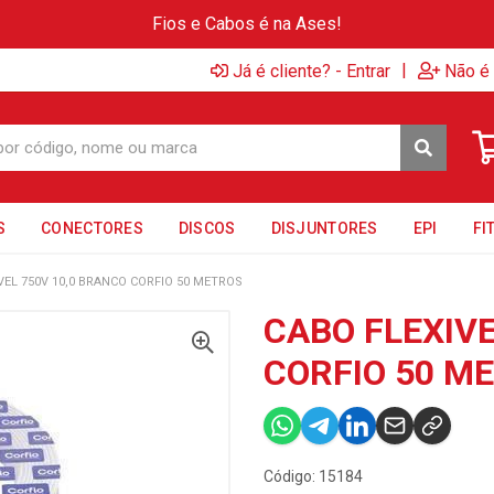
Fios e Cabos é na Ases!
|
Já é cliente? - Entrar
Não é 
S
CONECTORES
DISCOS
DISJUNTORES
EPI
FI
VEL 750V 10,0 BRANCO CORFIO 50 METROS
CABO FLEXIVE
CORFIO 50 M
Código: 15184