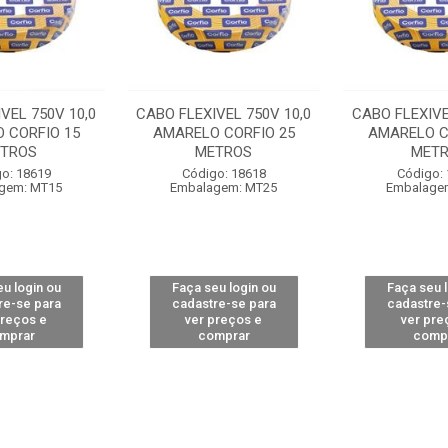
VEL 750V 10,0
CABO FLEXIVEL 750V 10,0
CABO FLEXIVE
 CORFIO 15
AMARELO CORFIO 25
AMARELO C
TROS
METROS
MET
o: 18619
Código: 18618
Código:
gem: MT15
Embalagem: MT25
Embalage
u login ou
Faça seu login ou
Faça seu 
re-se para
cadastre-se para
cadastre-
preços e
ver preços e
ver pre
mprar
comprar
comp