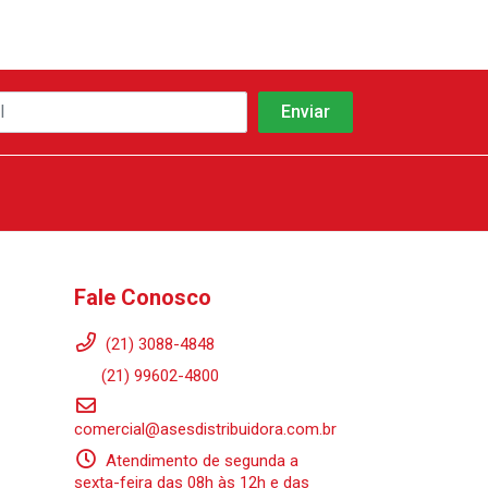
Fale Conosco
(21) 3088-4848
(21) 99602-4800
comercial@asesdistribuidora.com.br
Atendimento de segunda a
sexta-feira das 08h às 12h e das