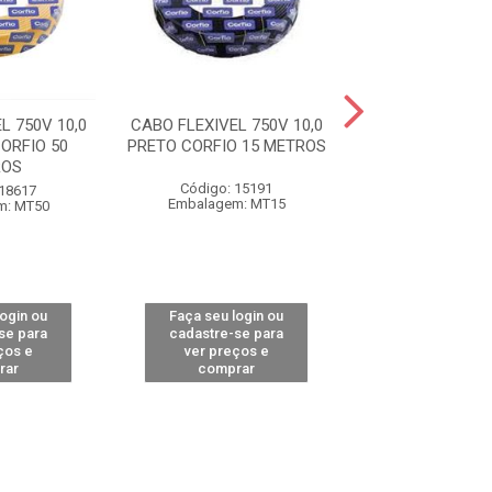
L 750V 10,0
CABO FLEXIVEL 750V 10,0
CABO FLEXIVEL 
ORFIO 50
PRETO CORFIO 15 METROS
VERMELHO COR
ROS
METRO
Código: 15191
 18617
Código: 15
Embalagem: MT15
m: MT50
Embalagem: 
login ou
Faça seu login ou
Faça seu log
se para
cadastre-se para
cadastre-se 
ços e
ver preços e
ver preços
rar
comprar
comprar