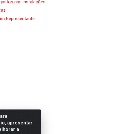
 gastos nas instalações
cas
um Representante
para
io, apresentar
elhorar a