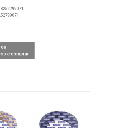
898252799071
8252799071
 ou
ços e comprar