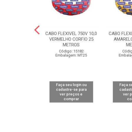
XIVEL 750V 10,0
CABO FLEXIVEL 750V 10,0
CABO FLEXI
LHO CORFIO 50
VERMELHO CORFIO 25
AMARELO
METROS
METROS
ME
digo: 15187
Código: 15182
Códig
alagem: MT50
Embalagem: MT25
Embala
 seu login ou
Faça seu login ou
Faça se
astre-se para
cadastre-se para
cadast
er preços e
ver preços e
ver 
comprar
comprar
co