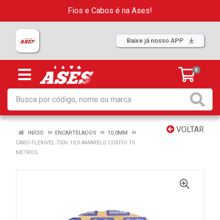
Fios e Cabos é na Ases!
Baixe já nosso APP
0
VOLTAR
INÍCIO
ENCARTELADOS
10,0MM
CABO FLEXIVEL 750V 10,0 AMARELO CORFIO 15
METROS