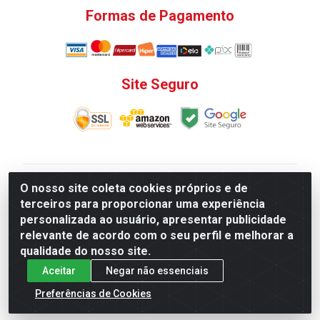
Formas de Pagamento
Site Seguro
V. C. Ferragens LTDA - Rua do Matoso, 132 - Praça da
O nosso site coleta cookies próprios e de
Bandeira, Rio de Janeiro/ RJ - CEP 20.270-135 - CNPJ
terceiros para proporcionar uma experiência
12.324.723/0001-25
personalizada ao usuário, apresentar publicidade
Todas as regras de promoções, descontos, preços e
relevante de acordo com o seu perfil e melhorar a
prazos de pagamento e entrega expostos aqui são
qualidade do nosso site.
válidos apenas para compras via internet. Preços e
Aceitar
Negar não essenciais
estoque sujeito a alterações sem aviso prévio.
Preferências de Cookies