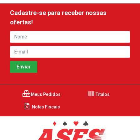
Cadastre-se para receber nossas
ofertas!
Meus Pedidos
Títulos
Notas Fiscais