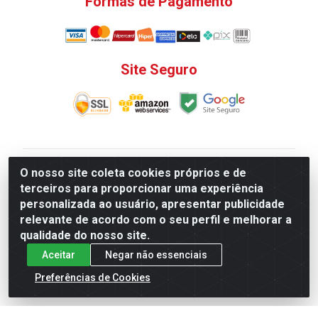
Formas de Pagamento
Site Seguro
V. C. Ferragens LTDA - Rua do Matoso, 132 - Praça da
O nosso site coleta cookies próprios e de
Bandeira, Rio de Janeiro/ RJ - CEP 20.270-135 - CNPJ
terceiros para proporcionar uma experiência
12.324.723/0001-25
personalizada ao usuário, apresentar publicidade
Todas as regras de promoções, descontos, preços e
relevante de acordo com o seu perfil e melhorar a
prazos de pagamento e entrega expostos aqui são
qualidade do nosso site.
válidos apenas para compras via internet. Preços e
Aceitar
Negar não essenciais
estoque sujeito a alterações sem aviso prévio.
Preferências de Cookies