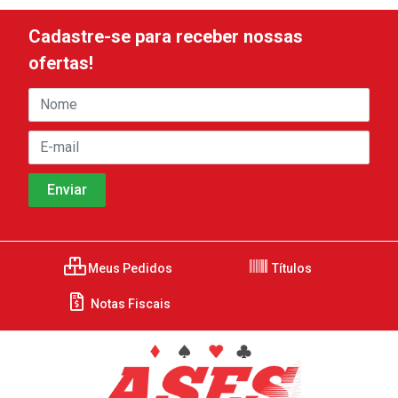
Cadastre-se para receber nossas
ofertas!
Meus Pedidos
Títulos
Notas Fiscais