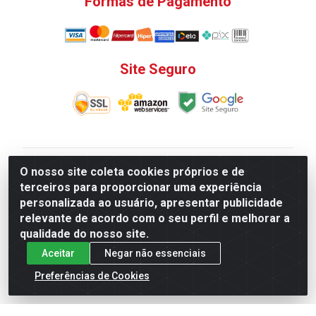
Formas de Pagamento
Site Seguro
V. C. Ferragens LTDA - Rua do Matoso, 132 - Praça da
O nosso site coleta cookies próprios e de
Bandeira, Rio de Janeiro/ RJ - CEP 20.270-135 - CNPJ
terceiros para proporcionar uma experiência
12.324.723/0001-25
personalizada ao usuário, apresentar publicidade
Todas as regras de promoções, descontos, preços e
relevante de acordo com o seu perfil e melhorar a
prazos de pagamento e entrega expostos aqui são
qualidade do nosso site.
válidos apenas para compras via internet. Preços e
Aceitar
Negar não essenciais
estoque sujeito a alterações sem aviso prévio.
Preferências de Cookies