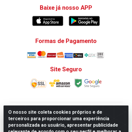
Baixe já nosso APP
Formas de Pagamento
Site Seguro
V. C. Ferragens LTDA - Rua do Matoso, 132 - Praça da
O nosso site coleta cookies próprios e de
Bandeira, Rio de Janeiro/ RJ - CEP 20.270-135 - CNPJ
terceiros para proporcionar uma experiência
12.324.723/0001-25
personalizada ao usuário, apresentar publicidade
Todas as regras de promoções, descontos, preços e
relevante de acordo com o seu perfil e melhorar a