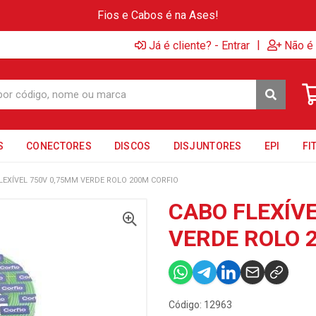
Fios e Cabos é na Ases!
|
Já é cliente? - Entrar
Não é 
S
CONECTORES
DISCOS
DISJUNTORES
EPI
FI
LEXÍVEL 750V 0,75MM VERDE ROLO 200M CORFIO
CABO FLEXÍV
VERDE ROLO 
Código: 12963