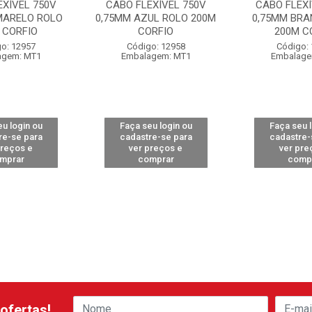
EXÍVEL 750V
CABO FLEXÍVEL 750V
CABO FLEXÍ
MARELO ROLO
0,75MM AZUL ROLO 200M
0,75MM BRA
 CORFIO
CORFIO
200M C
o: 12957
Código: 12958
Código:
agem: MT1
Embalagem: MT1
Embalage
u login ou
Faça seu login ou
Faça seu 
re-se para
cadastre-se para
cadastre-
preços e
ver preços e
ver pre
mprar
comprar
comp
ofertas!