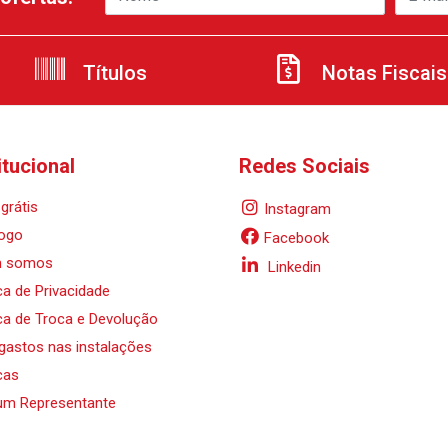
Títulos
Notas Fiscais
itucional
Redes Sociais
grátis
Instagram
ogo
Facebook
 somos
Linkedin
ica de Privacidade
ica de Troca e Devolução
 gastos nas instalações
cas
um Representante