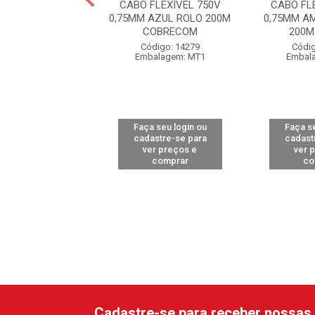
FLEXÍVEL 750V
CABO FLEXÍVEL 750V
CABO FL
M MARROM ROLO
0,75MM AZUL ROLO 200M
0,75MM A
00MCORFIO
COBRECOM
200M
digo: 12961
Código: 14279
Códig
alagem: MT1
Embalagem: MT1
Embal
 seu login ou
Faça seu login ou
Faça se
astre-se para
cadastre-se para
cadast
er preços e
ver preços e
ver 
comprar
comprar
co
Cadastre-se para receber nossas 