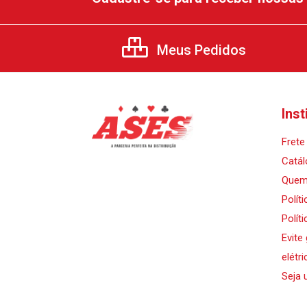
Meus Pedidos
Inst
Frete 
Catál
Quem
Polít
Polít
Evite
elétri
Seja 