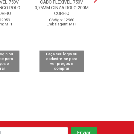
VEL 750V
CABO FLEXÍVEL 750V
CABO FLEXÍVE
NCO ROLO
0,75MM CINZA ROLO 200M
0,75MM MARRO
ORFIO
CORFIO
200MCORF
 12959
Código: 12960
Código: 12
m: MT1
Embalagem: MT1
Embalagem:
login ou
Faça seu login ou
Faça seu log
se para
cadastre-se para
cadastre-se 
ços e
ver preços e
ver preços
rar
comprar
comprar