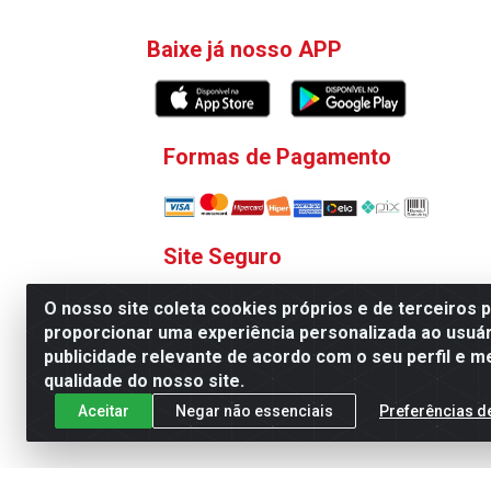
Baixe já nosso APP
Formas de Pagamento
Site Seguro
O nosso site coleta cookies próprios e de terceiros 
proporcionar uma experiência personalizada ao usuár
publicidade relevante de acordo com o seu perfil e m
qualidade do nosso site.
V. C. Ferragens LTDA - Rua 
Aceitar
Negar não essenciais
Preferências d
Todas as regras de promoções, descontos, pre