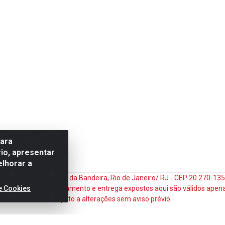
para
io, apresentar
elhorar a
do Matoso, 132 - Praça da Bandeira, Rio de Janeiro/ RJ - CEP 20.270-1
e Cookies
ços e prazos de pagamento e entrega expostos aqui são válidos apena
sujeito a alterações sem aviso prévio.