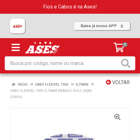
Fios e Cabos é na Ases!
Baixe já nosso APP
0
VOLTAR
INÍCIO
CABO FLEXIVEL 750V
0,75MM
CABO FLEXÍVEL 750V 0,75MM BRANCO ROLO 200M
CORFIO