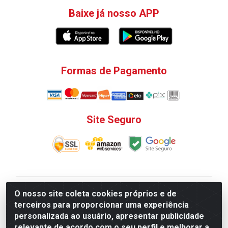
Baixe já nosso APP
Formas de Pagamento
Site Seguro
V. C. Ferragens LTDA - Rua do Matoso, 132 - Praça da
O nosso site coleta cookies próprios e de
Bandeira, Rio de Janeiro/ RJ - CEP 20.270-135 - CNPJ
terceiros para proporcionar uma experiência
12.324.723/0001-25
personalizada ao usuário, apresentar publicidade
Todas as regras de promoções, descontos, preços e
relevante de acordo com o seu perfil e melhorar a